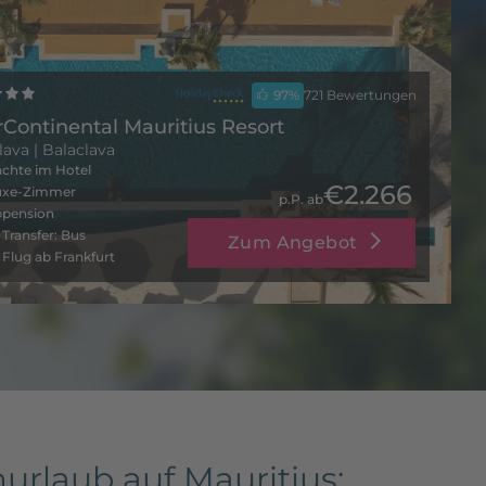
97
%
721 Bewertungen
rContinental Mauritius Resort
lava
| Balaclava
chte im Hotel
€2.266
uxe-Zimmer
p.P. ab
bpension
. Transfer: Bus
Zum Angebot
. Flug ab Frankfurt
rlaub auf Mauritius: