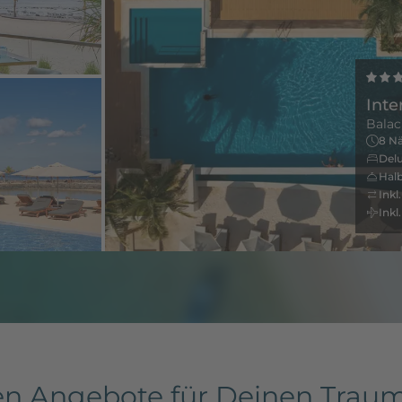
Inte
Balac
8 Nä
Del
Hal
Inkl
Inkl
n Angebote für Deinen Traumu