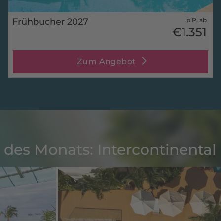
Frühbucher 2027
p.P. ab
€1.351
Zum Angebot
 des Monats: Intercontinental