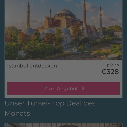
Istanbul entdecken
p.P. ab
€328
Zum Angebot
Unser Türkei- Top Deal des
Monats!