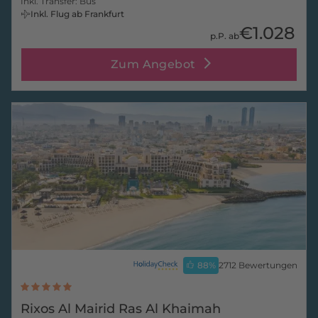
Inkl. Transfer: Bus
Inkl. Flug ab Frankfurt
€1.028
p.P. ab
Zum Angebot
88
%
2712 Bewertungen
Rixos Al Mairid Ras Al Khaimah